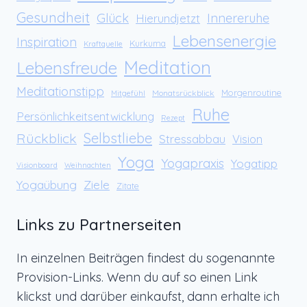
Gesundheit
Glück
Innereruhe
Hierundjetzt
Lebensenergie
Inspiration
Kurkuma
Kraftquelle
Meditation
Lebensfreude
Meditationstipp
Morgenroutine
Monatsrückblick
Mitgefühl
Ruhe
Persönlichkeitsentwicklung
Rezept
Rückblick
Selbstliebe
Stressabbau
Vision
Yoga
Yogapraxis
Yogatipp
Visionboard
Weihnachten
Yogaübung
Ziele
Zitate
Links zu Partnerseiten
In einzelnen Beiträgen findest du sogenannte
Provision-Links. Wenn du auf so einen Link
klickst und darüber einkaufst, dann erhalte ich