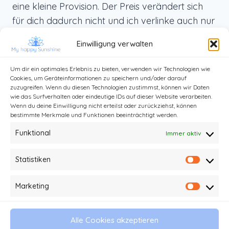
eine kleine Provision. Der Preis verändert sich
für dich dadurch nicht und ich verlinke auch nur
Produkte, die ich selbst benutze und die ich dir
Einwilligung verwalten
von ganzem Herzen weiterempfehlen kann.
Um dir ein optimales Erlebnis zu bieten, verwenden wir Technologien wie
Cookies, um Geräteinformationen zu speichern und/oder darauf
zuzugreifen. Wenn du diesen Technologien zustimmst, können wir Daten
wie das Surfverhalten oder eindeutige IDs auf dieser Website verarbeiten.
Wenn du deine Einwilligung nicht erteilst oder zurückziehst, können
bestimmte Merkmale und Funktionen beeinträchtigt werden.
Funktional
Immer aktiv
Statistiken
Statist
Kontakt
Impressum und Datenschutz
Marketing
Market
Haftungsausschluss
AGB
Alle Cookies akzeptieren