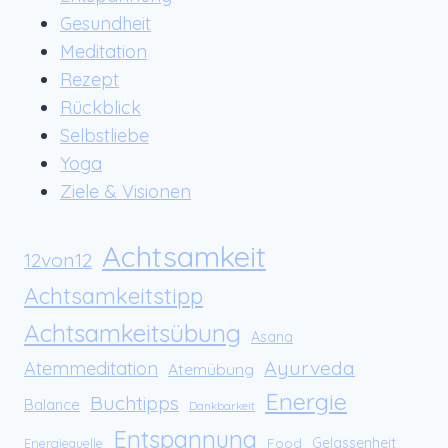
Gesundheit
Meditation
Rezept
Rückblick
Selbstliebe
Yoga
Ziele & Visionen
Achtsamkeit
12von12
Achtsamkeitstipp
Achtsamkeitsübung
Asana
Ayurveda
Atemmeditation
Atemübung
Energie
Buchtipps
Balance
Dankbarkeit
Entspannung
Food
Gelassenheit
Energiequelle